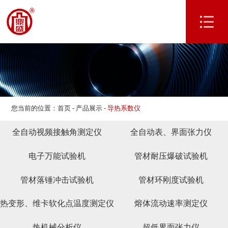
网站首页
关于我们
产品展示
应用案例
专利资质
您当前的位置：
首页
-
产品展示
-
导热系数仪
新闻资讯
联系我们
全自动视频接触角测定仪
全自动表、界面张力仪
电子万能试验机
管材耐压爆破试验机
管材落锤冲击试验机
管材环刚度试验机
热变形、维卡软化点温度测定仪
熔体流动速率测定仪
热机械分析仪
超低界面张力仪